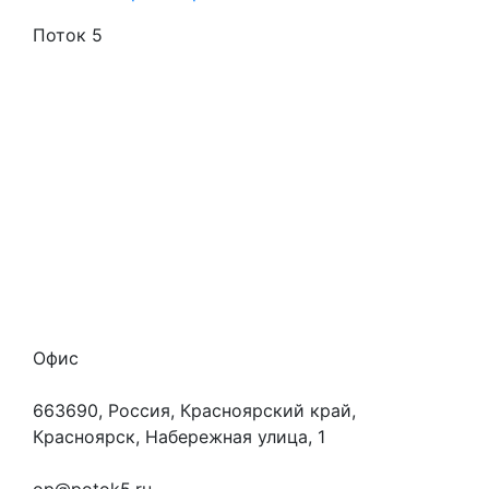
Поток 5
Стоимость услуг
Способы оплаты
Наши гарантии
О нас
Скидки
Отзывы
Готовые работы
Вакансии
Персональные данные
Офис
663690, Россия, Красноярский край,
Красноярск, Набережная улица, 1
+7 (923) 472-3553
op@potok5.ru