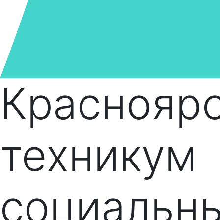
Краснояр
техникум
социальн