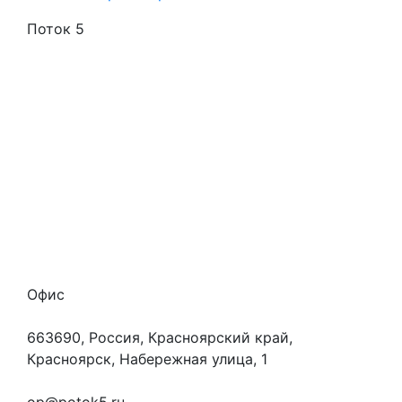
Поток 5
Стоимость услуг
Способы оплаты
Наши гарантии
О нас
Скидки
Отзывы
Готовые работы
Вакансии
Персональные данные
Офис
663690, Россия, Красноярский край,
Красноярск, Набережная улица, 1
+7 (923) 472-3553
op@potok5.ru