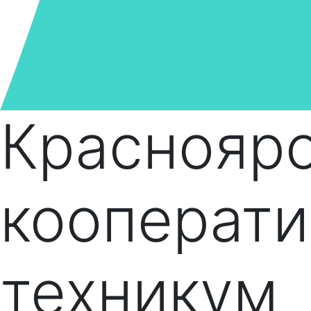
Краснояр
кооперат
техникум