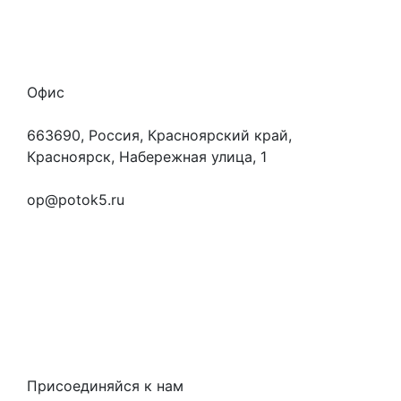
Вакансии
Персональные данные
Офис
663690, Россия, Красноярский край,
Красноярск, Набережная улица, 1
+7 (923) 472-3553
op@potok5.ru
Вопросы и ответы
Как это работает
Контакты
Статьи
Предметы
Политика конфиденциальности
Присоединяйся к нам