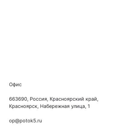
Стоимость услуг
Способы оплаты
Наши гарантии
О нас
Скидки
Отзывы
Готовые работы
Вакансии
Персональные данные
Офис
663690, Россия, Красноярский край,
Красноярск, Набережная улица, 1
+7 (923) 472-3553
op@potok5.ru
Вопросы и ответы