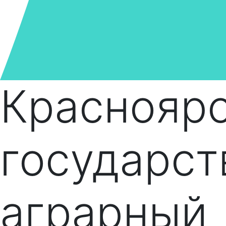
Краснояр
государс
аграрный