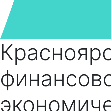
Краснояр
финансов
экономич