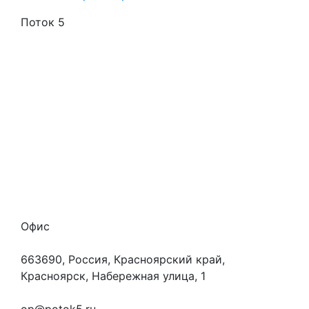
Поток 5
Стоимость услуг
Способы оплаты
Наши гарантии
О нас
Скидки
Отзывы
Готовые работы
Вакансии
Персональные данные
Офис
663690, Россия, Красноярский край,
Красноярск, Набережная улица, 1
+7 (923) 472-3553
op@potok5.ru