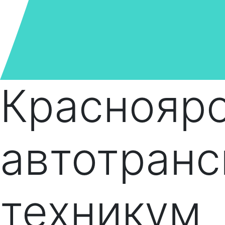
Краснояр
автотран
техникум