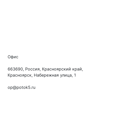
Наши гарантии
О нас
Скидки
Отзывы
Готовые работы
Вакансии
Персональные данные
Офис
663690, Россия, Красноярский край,
Красноярск, Набережная улица, 1
+7 (923) 472-3553
op@potok5.ru
Вопросы и ответы
Как это работает
Контакты