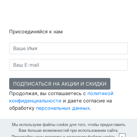
Статьи
Предметы
Политика конфиденциальности
Присоединяйся к нам
ПОДПИСАТЬСЯ НА АКЦИИ И СКИДКИ
Продолжая, вы соглашаетесь с
политикой
конфиденциальности
и даете согласие на
обработку
персональных данных
.
Мы используем файлы cookie для того, чтобы предоставить
© 2007-2026
Поток5 Красноярск
- все права
Вам больше возможностей при использовании сайта.
защищены, копирование запрещено.
Прочитайте нашу
политику в отношении файлов cookie
.