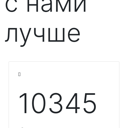
с нами
лучше
10348