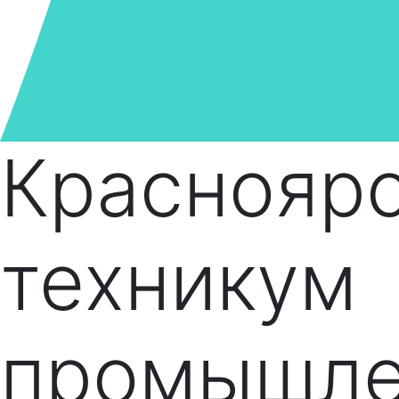
Краснояр
техникум
промышле