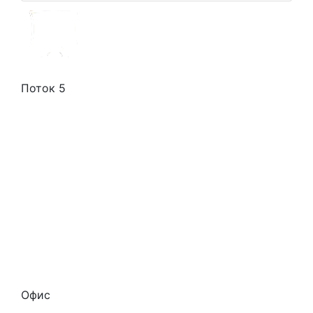
Поток 5
Стоимость услуг
Способы оплаты
Наши гарантии
О нас
Скидки
Отзывы
Готовые работы
Вакансии
Персональные данные
Офис