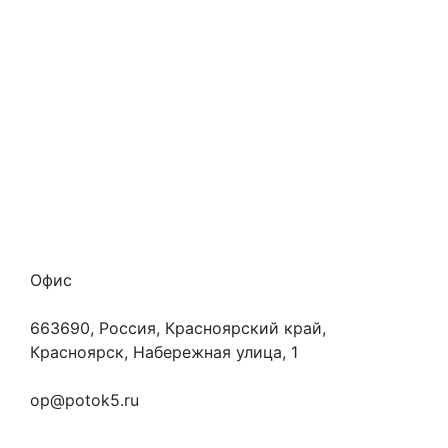
Стоимость услуг
Способы оплаты
Наши гарантии
О нас
Скидки
Отзывы
Готовые работы
Вакансии
Персональные данные
Офис
663690, Россия, Красноярский край,
Красноярск, Набережная улица, 1
+7 (923) 472-3553
op@potok5.ru
Вопросы и ответы