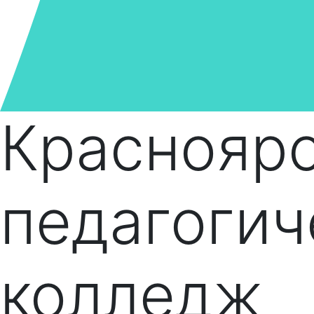
Краснояр
педагогич
колледж