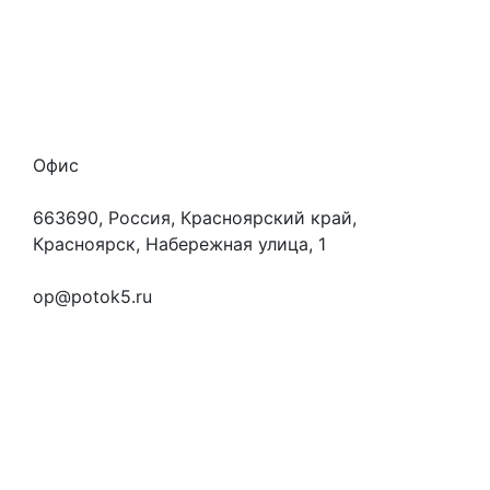
Отзывы
Готовые работы
Вакансии
Персональные данные
Офис
663690, Россия, Красноярский край,
Красноярск, Набережная улица, 1
+7 (923) 472-3553
op@potok5.ru
Вопросы и ответы
Как это работает
Контакты
Статьи
Предметы
Политика конфиденциальности