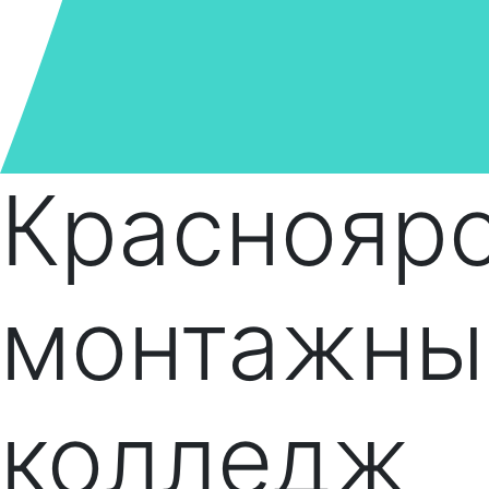
Краснояр
монтажны
колледж