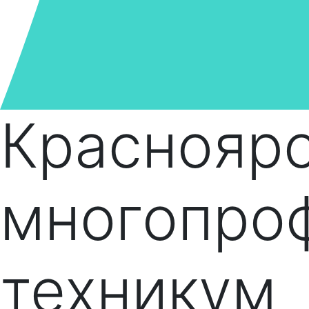
Краснояр
многопро
техникум