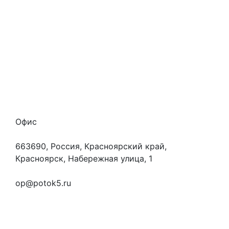
Способы оплаты
Наши гарантии
О нас
Скидки
Отзывы
Готовые работы
Вакансии
Персональные данные
Офис
663690, Россия, Красноярский край,
Красноярск, Набережная улица, 1
+7 (923) 472-3553
op@potok5.ru
Вопросы и ответы
Как это работает