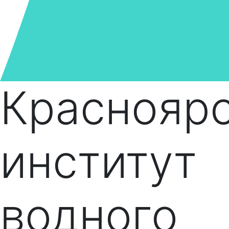
Краснояр
институт
водного