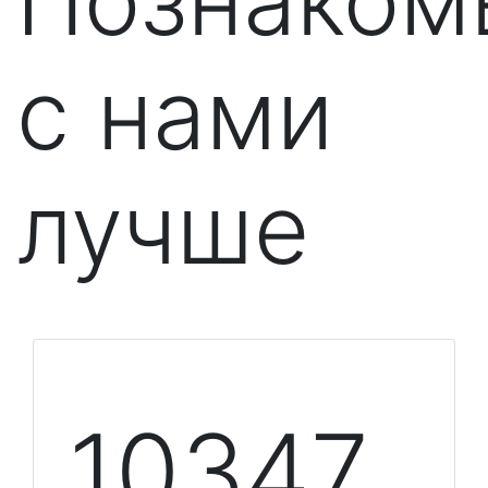
Познаком
с нами
лучше
10348