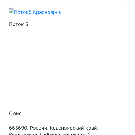
Поток 5
Стоимость услуг
Способы оплаты
Наши гарантии
О нас
Скидки
Отзывы
Готовые работы
Вакансии
Персональные данные
Офис
663690, Россия, Красноярский край,
Красноярск, Набережная улица, 1